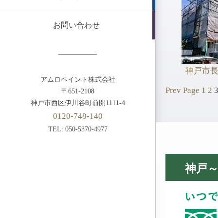
お問い合わせ
神戸市長
アムロペイント株式会社
Prev Page
1
2
投
〒651-2108
神戸市西区伊川谷町前開1111-4
稿
0120-748-140
TEL: 050-5370-4977
ナ
ビ
神戸
ゲ
ー
シ